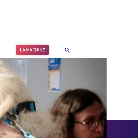
Search Button
Search
LA MACHINE
for: