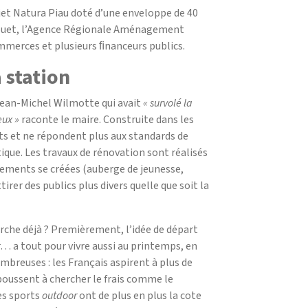
ojet Natura Piau doté d’une enveloppe de 40
nouet, l’Agence Régionale Aménagement
ommerces et plusieurs ﬁnanceurs publics.
a station
 Jean-Michel Wilmotte qui avait
« survolé la
eux »
raconte le maire. Construite dans les
ts et ne répondent plus aux standards de
que. Les travaux de rénovation sont réalisés
ements se créées (auberge de jeunesse,
rer des publics plus divers quelle que soit la
rche déjà ? Premièrement, l’idée de départ
er… a tout pour vivre aussi au printemps, en
ombreuses : les Français aspirent à plus de
 poussent à chercher le frais comme le
les sports
outdoor
ont de plus en plus la cote