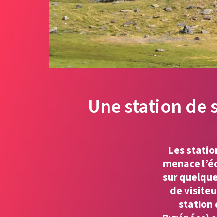
Une station de s
Les statio
menace l’éc
sur quelques
de visiteu
station