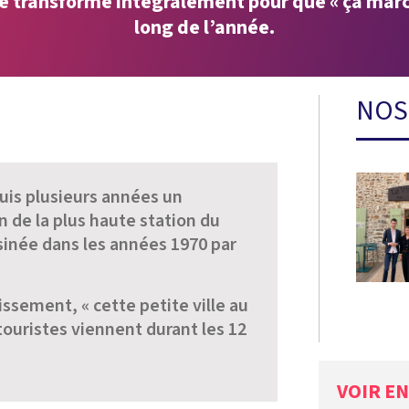
e transforme intégralement pour que « ça marc
long de l’année.
NOS
uis plusieurs années un
 de la plus haute station du
inée dans les années 1970 par
issement, « cette petite ville au
touristes viennent durant les 12
VOIR E