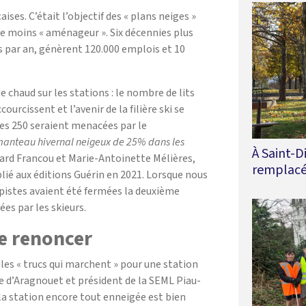
ses. C’était l’objectif des « plans neiges »
le moins « aménageur ». Six décennies plus
rs par an, génèrent 120.000 emplois et 10
e chaud sur les stations : le nombre de lits
rcissent et l’avenir de la filière ski se
les 250 seraient menacées par le
manteau hivernal neigeux de 25% dans les
À Saint-D
ard Francou et Marie-Antoinette Mélières,
remplacé
lié aux éditions Guérin en 2021. Lorsque nous
pistes avaient été fermées la deuxième
ées par les skieurs.
e renoncer
r les « trucs qui marchent » pour une station
e d’Aragnouet et président de la SEML Piau-
la station encore tout enneigée est bien