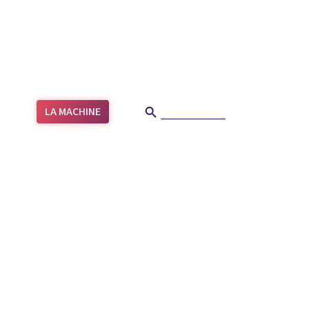
Search Button
Search
LA MACHINE
for: