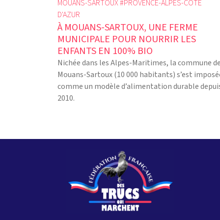
MOUANS-SARTOUX #
PROVENCE-ALPES-CÔTE
D'AZUR
À MOUANS-SARTOUX, UNE FERME
MUNICIPALE POUR NOURRIR LES
ENFANTS EN 100% BIO
Nichée dans les Alpes-Maritimes, la commune d
Mouans-Sartoux (10 000 habitants) s’est imposé
comme un modèle d’alimentation durable depui
2010.