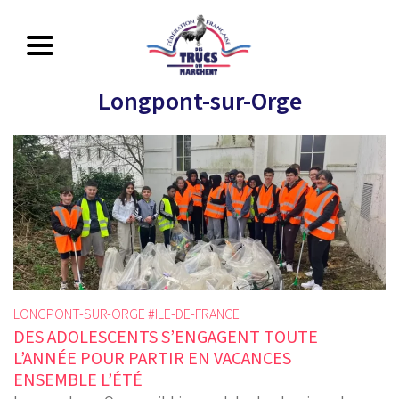
Longpont-sur-Orge
LONGPONT-SUR-ORGE #
ILE-DE-FRANCE
DES ADOLESCENTS S’ENGAGENT TOUTE
L’ANNÉE POUR PARTIR EN VACANCES
ENSEMBLE L’ÉTÉ